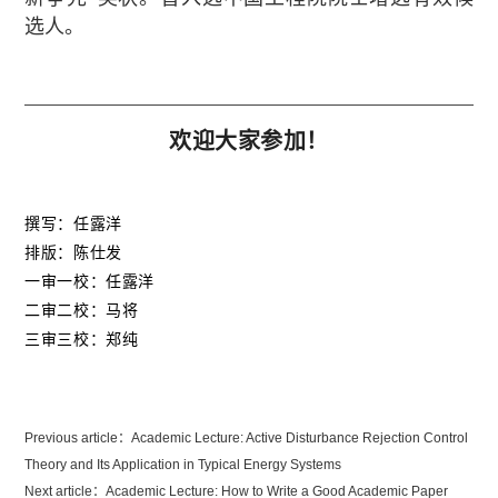
选人。
欢迎大家参加！
撰写：任露洋
排版：陈仕发
一审一校：任露洋
二审二校：马将
三审三校：郑纯
Previous article：
Academic Lecture: Active Disturbance Rejection Control
Theory and Its Application in Typical Energy Systems
Next article：
Academic Lecture: How to Write a Good Academic Paper