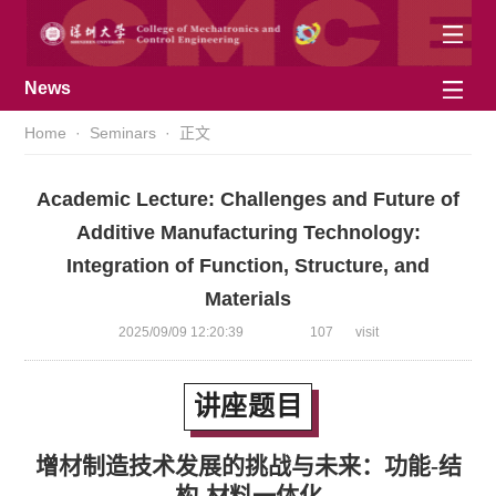
News
Home
·
Seminars
· 正文
Academic Lecture: Challenges and Future of
Additive Manufacturing Technology:
Integration of Function, Structure, and
Materials
2025/09/09 12:20:39
107
visit
讲座题目
增材制造技术发展的挑战与未来：功能-结