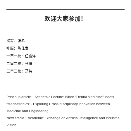
欢迎大家参加！
撰写：张希
排版：陈仕发
一审一校：任露洋
二审二校：马将
三审三校：郑纯
Previous article：
Academic Lecture: When "Dental Medicine" Meets
"Mechatronics" - Exploring Cross-disciplinary Innovation between
Medicine and Engineering
Next article：
Academic Exchange on Artificial Intelligence and Industrial
Vision