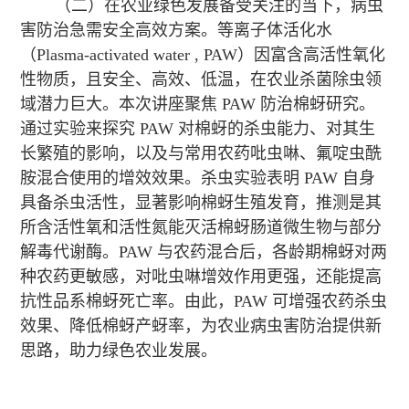
（二）在农业绿色发展备受关注的当下，病虫
害防治急需安全高效方案。等离子体活化水
（Plasma-activated water , PAW）
因富含高活性氧化
中文
English
性物质，且安全、高效、低温，在农业杀菌除虫领
域潜力巨大。本次讲座聚焦
PAW
防治棉蚜研究。
通过实验来探究
PAW
对棉蚜的杀虫能力、对其生
长繁殖的影响，以及与常用农药吡虫啉、氟啶虫酰
胺混合使用的增效效果。杀虫实验表明
PAW
自身
具备杀虫活性，显著影响棉蚜生殖发育，推测是其
所含活性氧和活性氮能灭活棉蚜肠道微生物与部分
解毒代谢酶。
PAW
与农药混合后，各龄期棉蚜对两
种农药更敏感，对吡虫啉增效作用更强，还能提高
抗性品系棉蚜死亡率。由此，
PAW
可增强农药杀虫
效果、降低棉蚜产蚜率，为农业病虫害防治提供新
思路，助力绿色农业发展。