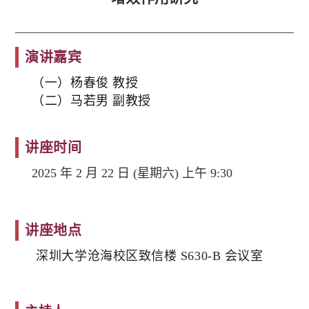
演讲嘉宾
（一）杨春俊
教授
（二）马若男 副教授
讲座时间
2025
年
2
月
22
日
(星期六)
上
午
9:30
讲
座地点
深圳大学沧海校区致信楼
S630-B
会议室