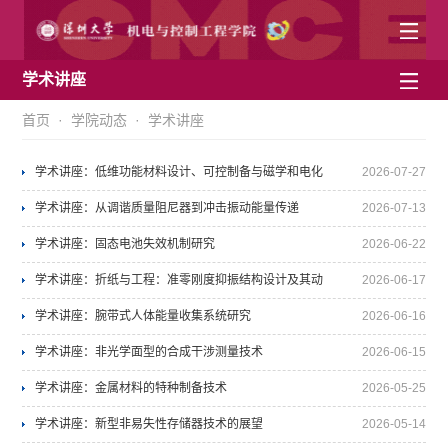
学术讲座
首页
·
学院动态
·
学术讲座
学术讲座：低维功能材料设计、可控制备与磁学和电化
2026-07-27
学性能调控
学术讲座：从调谐质量阻尼器到冲击振动能量传递
2026-07-13
学术讲座：固态电池失效机制研究
2026-06-22
学术讲座：折纸与工程：准零刚度抑振结构设计及其动
2026-06-17
力学研究等3场学术讲座
学术讲座：腕带式人体能量收集系统研究
2026-06-16
学术讲座：非光学面型的合成干涉测量技术
2026-06-15
学术讲座：金属材料的特种制备技术
2026-05-25
学术讲座：新型非易失性存储器技术的展望
中文
English
2026-05-14