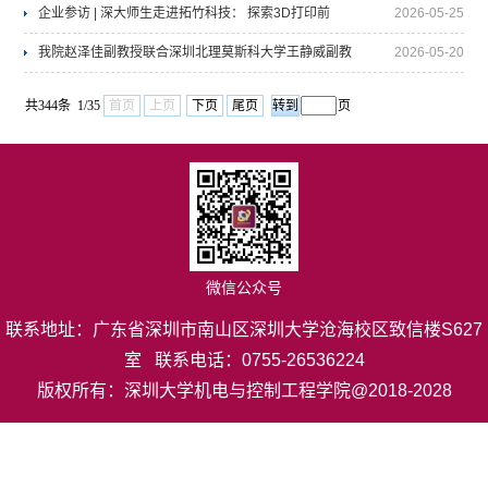
工智能领域取得系列成果
企业参访 | 深大师生走进拓竹科技： 探索3D打印前
2026-05-25
沿，解码科技智造未来
我院赵泽佳副教授联合深圳北理莫斯科大学王静威副教
2026-05-20
授在AEM期刊发表论文：微疏水结构平衡电场分布及润
共344条 1/35
首页
上页
下页
尾页
页
湿性以实现超稳定锌阳极
微信公众号
联系地址：广东省深圳市南山区深圳大学沧海校区致信楼S627
室 联系电话：0755-26536224
版权所有：深圳大学机电与控制工程学院@2018-2028