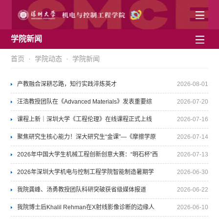
学院新闻
首页
·
学院动态
·
学院新闻
产教融合深耕芯路，知行实践淬炼英才
2026-08-01
汪浩教授团队在《Advanced Materials》发表重要综
2026-07-20
述：揭示非冷凝气体对太阳能驱动界面蒸发的影响机制
课程上新｜深圳大学《工程伦理》在线课程正式上线
2026-07-16
聚焦研究生核心能力！深大研究生“金课”—《摩擦学原
2026-07-14
理》正式上线
2026年中国大学生机械工程创新创意大赛：“明石杯”西
2026-07-13
部区域赛在机电学院举办
2026年深圳大学机电与控制工程学院智能制造暑期学
2026-06-30
校活动
我院龚峰、汤勇教授团队科研突破获省级媒体报道
2026-06-22
我院博士后Khalil Rehman在X射线影像诊断的边缘人
中文
English
2026-06-10