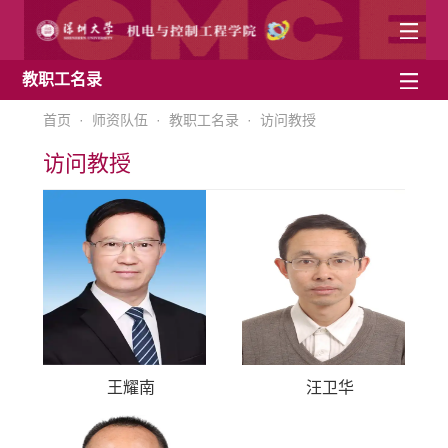
教职工名录
首页
·
师资队伍
·
教职工名录
·
访问教授
访问教授
王耀南
汪卫华