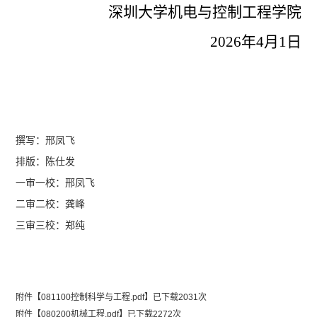
深圳大学机电与控制工程学院
2026年4月1日
撰写：邢凤飞
排版：陈仕发
一审一校：
邢凤飞
二审二校：
龚峰
三审三校：郑纯
附件【
081100控制科学与工程.pdf
】已下载
2031
次
附件【
080200机械工程.pdf
】已下载
2272
次