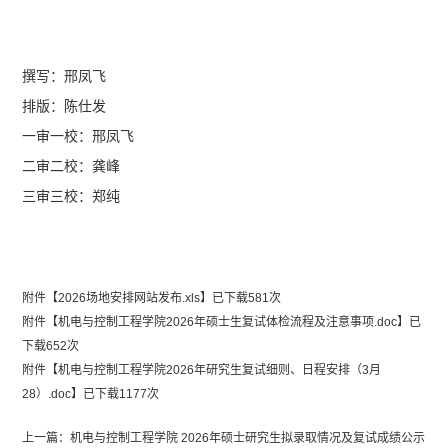
撰写：邢凤飞
排版：陈仕发
一审一校：
邢凤飞
二审二校：
龚峰
三审三校：郑纯
附件【
2026场地安排网站发布.xls
】已下载
581
次
附件【
机电与控制工程学院2026年硕士生复试体检流程及注意事项.doc
】已
下载
652
次
附件【
机电与控制工程学院2026年研究生复试细则、日程安排（3月
28）.doc
】已下载
1177
次
上一篇：
机电与控制工程学院 2026年硕士研究生拟录取情况及复试成绩公示