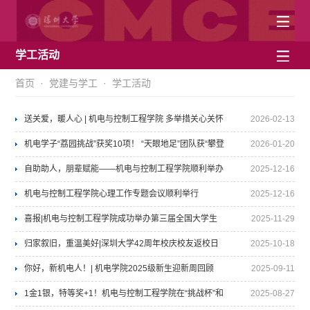
学工活动
首页
·
党建与学工
·
学工活动
送关爱，暖人心 | 机电与控制工程学院 多举措关心关怀
2026-02-13
留校学子
机电学子“荔园挑战”获奖10项！ “天眼地足”团队获“攀登
2026-01-20
计划”深圳大学推荐立项！
自助助人，朋辈赋能——机电与控制工程学院顺利举办
2025-12-16
“生命守门人”心理委员专题培训
机电与控制工程学院心理工作专题会议顺利举行
2025-12-16
喜报|机电与控制工程学院成功举办第三届全国大学生
2025-11-29
职业规划大赛院赛
归家叙旧，重温美好|深圳大学42周年校庆校友返校日
2025-10-18
活动回顾
你好，新机电人！| 机电学院2025级新生迎新周回顾
2025-09-11
1金1银，特等奖+1！机电与控制工程学院在“挑战杯”和
中文
English
2025-08-27