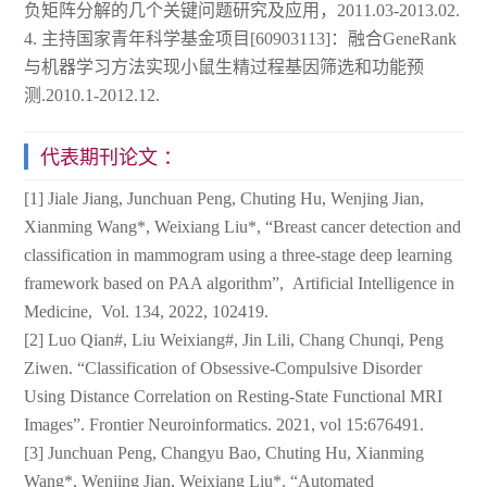
负矩阵分解的几个关键问题研究及应用，2011.03-2013.02.
4. 主持国家青年科学基金项目[60903113]：融合GeneRank
与机器学习方法实现小鼠生精过程基因筛选和功能预
测.2010.1-2012.12.
代表期刊论文 ：
[1] Jiale Jiang, Junchuan Peng, Chuting Hu, Wenjing Jian,
Xianming Wang*, Weixiang Liu*, “Breast cancer detection and
classification in mammogram using a three-stage deep learning
framework based on PAA algorithm”, Artificial Intelligence in
Medicine, Vol. 134, 2022, 102419.
[2] Luo Qian#, Liu Weixiang#, Jin Lili, Chang Chunqi, Peng
Ziwen. “Classification of Obsessive-Compulsive Disorder
Using Distance Correlation on Resting-State Functional MRI
Images”. Frontier Neuroinformatics. 2021, vol 15:676491.
[3] Junchuan Peng, Changyu Bao, Chuting Hu, Xianming
Wang*, Wenjing Jian, Weixiang Liu*. “Automated