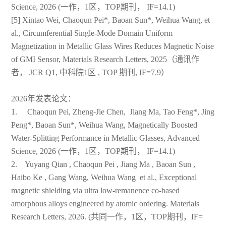
Science, 2026 (一作，1区，TOP期刊， IF=14.1)
[5] Xintao Wei, Chaoqun Pei*, Baoan Sun*, Weihua Wang, et
al., Circumferential Single-Mode Domain Uniform
Magnetization in Metallic Glass Wires Reduces Magnetic Noise
of GMI Sensor, Materials Research Letters, 2025（通讯作
者， JCR Q1, 中科院1区 , TOP 期刊, IF=7.9）
2026年发表论文：
1. Chaoqun Pei, Zheng-Jie Chen, Jiang Ma, Tao Feng*, Jing
Peng*, Baoan Sun*, Weihua Wang, Magnetically Boosted
Water-Splitting Performance in Metallic Glasses, Advanced
Science, 2026 (一作，1区，TOP期刊， IF=14.1)
2. Yuyang Qian , Chaoqun Pei , Jiang Ma , Baoan Sun ,
Haibo Ke , Gang Wang, Weihua Wang et al., Exceptional
magnetic shielding via ultra low-remanence co-based
amorphous alloys engineered by atomic ordering. Materials
Research Letters, 2026. (共同一作，1区，TOP期刊，IF=