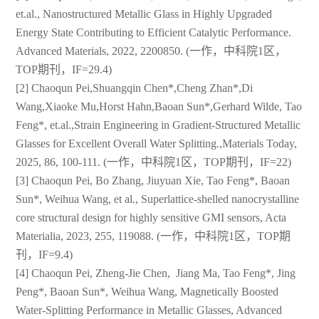
et.al., Nanostructured Metallic Glass in Highly Upgraded
Energy State Contributing to Efficient Catalytic Performance.
Advanced Materials, 2022, 2200850. (一作，中科院1区，
TOP期刊，IF=29.4)
[2] Chaoqun Pei,Shuangqin Chen*,Cheng Zhan*,Di
Wang,Xiaoke Mu,Horst Hahn,Baoan Sun*,Gerhard Wilde, Tao
Feng*, et.al.,Strain Engineering in Gradient-Structured Metallic
Glasses for Excellent Overall Water Splitting.,Materials Today,
2025, 86, 100-111. (一作，中科院1区，TOP期刊，IF=22)
[3] Chaoqun Pei, Bo Zhang, Jiuyuan Xie, Tao Feng*, Baoan
Sun*, Weihua Wang, et al., Superlattice-shelled nanocrystalline
core structural design for highly sensitive GMI sensors, Acta
Materialia, 2023, 255, 119088. (一作，中科院1区，TOP期
刊，IF=9.4)
[4] Chaoqun Pei, Zheng-Jie Chen, Jiang Ma, Tao Feng*, Jing
Peng*, Baoan Sun*, Weihua Wang, Magnetically Boosted
Water-Splitting Performance in Metallic Glasses, Advanced