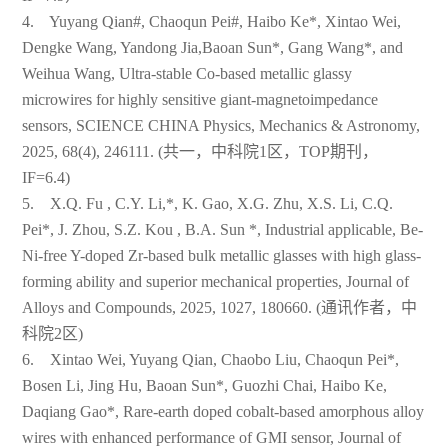
4. Yuyang Qian#, Chaoqun Pei#, Haibo Ke*, Xintao Wei,
Dengke Wang, Yandong Jia,Baoan Sun*, Gang Wang*, and
Weihua Wang, Ultra-stable Co-based metallic glassy
microwires for highly sensitive giant-magnetoimpedance
sensors, SCIENCE CHINA Physics, Mechanics & Astronomy,
2025, 68(4), 246111. (共一，中科院1区，TOP期刊，
IF=6.4)
5. X.Q. Fu , C.Y. Li,*, K. Gao, X.G. Zhu, X.S. Li, C.Q.
Pei*, J. Zhou, S.Z. Kou , B.A. Sun *, Industrial applicable, Be-
Ni-free Y-doped Zr-based bulk metallic glasses with high glass-
forming ability and superior mechanical properties, Journal of
Alloys and Compounds, 2025, 1027, 180660. (通讯作者，中
科院2区)
6. Xintao Wei, Yuyang Qian, Chaobo Liu, Chaoqun Pei*,
Bosen Li, Jing Hu, Baoan Sun*, Guozhi Chai, Haibo Ke,
Daqiang Gao*, Rare-earth doped cobalt-based amorphous alloy
wires with enhanced performance of GMI sensor, Journal of