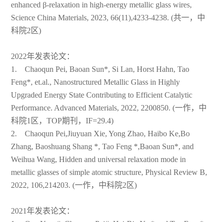
enhanced β-relaxation in high-energy metallic glass wires,
Science China Materials, 2023, 66(11),4233-4238. (共一，中
科院2区)
2022年发表论文：
1. Chaoqun Pei, Baoan Sun*, Si Lan, Horst Hahn, Tao
Feng*, et.al., Nanostructured Metallic Glass in Highly
Upgraded Energy State Contributing to Efficient Catalytic
Performance. Advanced Materials, 2022, 2200850. (一作，中
科院1区，TOP期刊，IF=29.4)
2. Chaoqun Pei,Jiuyuan Xie, Yong Zhao, Haibo Ke,Bo
Zhang, Baoshuang Shang *, Tao Feng *,Baoan Sun*, and
Weihua Wang, Hidden and universal relaxation mode in
metallic glasses of simple atomic structure, Physical Review B,
2022, 106,214203. (一作，中科院2区)
2021年发表论文：