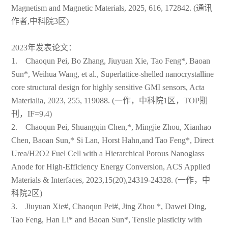
Magnetism and Magnetic Materials, 2025, 616, 172842. (通讯
作者,中科院3区)
2023年发表论文：
1. Chaoqun Pei, Bo Zhang, Jiuyuan Xie, Tao Feng*, Baoan
Sun*, Weihua Wang, et al., Superlattice-shelled nanocrystalline
core structural design for highly sensitive GMI sensors, Acta
Materialia, 2023, 255, 119088. (一作，中科院1区，TOP期
刊，IF=9.4)
2. Chaoqun Pei, Shuangqin Chen,*, Mingjie Zhou, Xianhao
Chen, Baoan Sun,* Si Lan, Horst Hahn,and Tao Feng*, Direct
Urea/H2O2 Fuel Cell with a Hierarchical Porous Nanoglass
Anode for High-Efficiency Energy Conversion, ACS Applied
Materials & Interfaces, 2023,15(20),24319-24328. (一作，中
科院2区)
3. Jiuyuan Xie#, Chaoqun Pei#, Jing Zhou *, Dawei Ding,
Tao Feng, Han Li* and Baoan Sun*, Tensile plasticity with