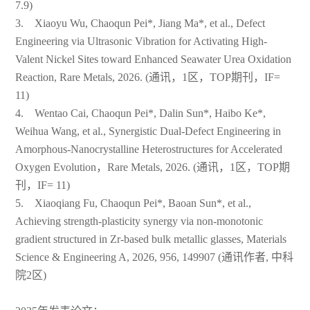
7.9)
3. Xiaoyu Wu, Chaoqun Pei*, Jiang Ma*, et al., Defect
Engineering via Ultrasonic Vibration for Activating High-
Valent Nickel Sites toward Enhanced Seawater Urea Oxidation
Reaction, Rare Metals, 2026. (通讯，1区，TOP期刊，IF=
11)
4. Wentao Cai, Chaoqun Pei*, Dalin Sun*, Haibo Ke*,
Weihua Wang, et al., Synergistic Dual-Defect Engineering in
Amorphous-Nanocrystalline Heterostructures for Accelerated
Oxygen Evolution，Rare Metals, 2026. (通讯，1区，TOP期
刊，IF= 11)
5. Xiaoqiang Fu, Chaoqun Pei*, Baoan Sun*, et al.,
Achieving strength-plasticity synergy via non-monotonic
gradient structured in Zr-based bulk metallic glasses, Materials
Science & Engineering A, 2026, 956, 149907 (通讯作者, 中科
院2区)