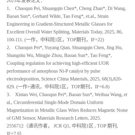
2025年发表论文：
中文
English
1. Chaoqun Pei, Shuangqin Chen*, Cheng Zhan*, Di Wang,
Baoan Sun*, Gerhard Wilde, Tao Feng*, et.al., Strain
Engineering in Gradient-Structured Metallic Glasses for
Excellent Overall Water Splitting, Materials Today, 2025, 86,
100-111. (一作，中科院1区，TOP期刊，IF=22)
2. Chaoqun Pei*, Yuyang Qian, Shuangqin Chen, Jing Hu,
Shangshu Wu, Mingjie Zhou, Baoan Sun*, Tao Feng*,
Coupling regulation for achieving high-efficient UOR
performance of amorphous Ni-P catalyst by pulse
electrodeposition, Science China Materials, 2025, 68(3),820-
829. (一作+通讯，中科院1区，TOP期刊，IF=6.8)
3. Xintao Wei, Chaoqun Pei*, Baoan Sun*, Weihua Wang, et
al., Circumferential Single-Mode Domain Uniform
Magnetization in Metallic Glass Wires Reduces Magnetic Noise
of GMI Sensor, Materials Research Letters, 2025.
2556712（通讯作者， JCR Q1, 中科院1区 , TOP 期刊,
IF=7.9）