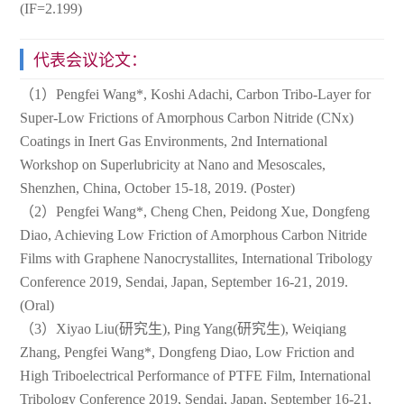
(IF=2.199)
代表会议论文：
（1）Pengfei Wang*, Koshi Adachi, Carbon Tribo-Layer for
Super-Low Frictions of Amorphous Carbon Nitride (CNx)
Coatings in Inert Gas Environments, 2nd International
Workshop on Superlubricity at Nano and Mesoscales,
Shenzhen, China, October 15-18, 2019. (Poster)
（2）Pengfei Wang*, Cheng Chen, Peidong Xue, Dongfeng
Diao, Achieving Low Friction of Amorphous Carbon Nitride
Films with Graphene Nanocrystallites, International Tribology
Conference 2019, Sendai, Japan, September 16-21, 2019.
(Oral)
（3）Xiyao Liu(研究生), Ping Yang(研究生), Weiqiang
Zhang, Pengfei Wang*, Dongfeng Diao, Low Friction and
High Triboelectrical Performance of PTFE Film, International
Tribology Conference 2019, Sendai, Japan, September 16-21,