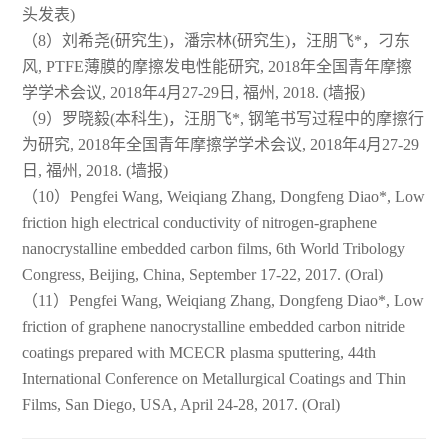
头发表)
（8）刘希尧(研究生)，潘宗林(研究生)，汪朋飞*，刁东
风, PTFE薄膜的摩擦发电性能研究, 2018年全国青年摩擦
学学术会议, 2018年4月27-29日, 福州, 2018. (墙报)
（9）罗晓毅(本科生)，汪朋飞*, 钢笔书写过程中的摩擦行
为研究, 2018年全国青年摩擦学学术会议, 2018年4月27-29
日, 福州, 2018. (墙报)
（10）Pengfei Wang, Weiqiang Zhang, Dongfeng Diao*, Low
friction high electrical conductivity of nitrogen-graphene
nanocrystalline embedded carbon films, 6th World Tribology
Congress, Beijing, China, September 17-22, 2017. (Oral)
（11）Pengfei Wang, Weiqiang Zhang, Dongfeng Diao*, Low
friction of graphene nanocrystalline embedded carbon nitride
coatings prepared with MCECR plasma sputtering, 44th
International Conference on Metallurgical Coatings and Thin
Films, San Diego, USA, April 24-28, 2017. (Oral)