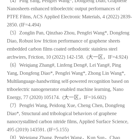
（4）Ping Yang, Pengfei Wang*, Dongfeng Diao, Graphene
Nanosheets enhanced triboelectric output performances of
PTFE Films, ACS Applied Electronic Materials, 4 (2022) 2839-
2850. (IF=4.494)
（5）Zonglin Pan, Qinzhao Zhou, Pengfei Wang*, Dongfeng
Diao, Robust low friction performance of graphene sheets
embedded carbon films coated orthodontic stainless steel
archwires, Friction, 10 (2022) 142-158. (大一区，IF=4.924)
（6）Weiqiang Zhang#, Linfeng Deng#, Lei Yang#, Ping
Yang, Dongfeng Diao*, Pengfei Wang*, Zhong Lin Wang*,
Multilanguage-handwriting self-powered recognition based on
triboelectric nanogenerator enabled machine learning, Nano
Energy, 77 (2020) 105174. (大一区，IF=16.602)
（7）Pengfei Wang, Peidong Xue, Cheng Chen, Dongfeng
Diao*, Structural and tribological behaviors of graphene
nanocrystallited carbon nitride films, Applied Surface Science,
495 (2019) 143591. (IF=5.155)
（8）Weiqiang Zhang, Pengfei Wang，Kun Sun，Chao