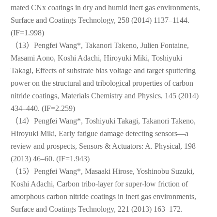
mated CNx coatings in dry and humid inert gas environments,
Surface and Coatings Technology, 258 (2014) 1137–1144.
(IF=1.998)
（13）Pengfei Wang*, Takanori Takeno, Julien Fontaine,
Masami Aono, Koshi Adachi, Hiroyuki Miki, Toshiyuki
Takagi, Effects of substrate bias voltage and target sputtering
power on the structural and tribological properties of carbon
nitride coatings, Materials Chemistry and Physics, 145 (2014)
434–440. (IF=2.259)
（14）Pengfei Wang*, Toshiyuki Takagi, Takanori Takeno,
Hiroyuki Miki, Early fatigue damage detecting sensors—a
review and prospects, Sensors & Actuators: A. Physical, 198
(2013) 46–60. (IF=1.943)
（15）Pengfei Wang*, Masaaki Hirose, Yoshinobu Suzuki,
Koshi Adachi, Carbon tribo-layer for super-low friction of
amorphous carbon nitride coatings in inert gas environments,
Surface and Coatings Technology, 221 (2013) 163–172.