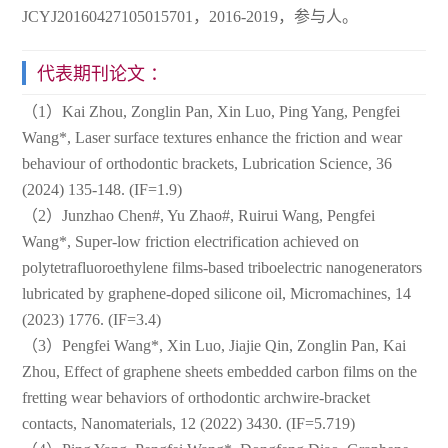
JCYJ20160427105015701，2016-2019，参与人。
代表期刊论文 ：
（1）Kai Zhou, Zonglin Pan, Xin Luo, Ping Yang, Pengfei
Wang*, Laser surface textures enhance the friction and wear
behaviour of orthodontic brackets, Lubrication Science, 36
(2024) 135-148. (IF=1.9)
（2）Junzhao Chen#, Yu Zhao#, Ruirui Wang, Pengfei
Wang*, Super-low friction electrification achieved on
polytetrafluoroethylene films-based triboelectric nanogenerators
lubricated by graphene-doped silicone oil, Micromachines, 14
(2023) 1776. (IF=3.4)
（3）Pengfei Wang*, Xin Luo, Jiajie Qin, Zonglin Pan, Kai
Zhou, Effect of graphene sheets embedded carbon films on the
fretting wear behaviors of orthodontic archwire-bracket
contacts, Nanomaterials, 12 (2022) 3430. (IF=5.719)