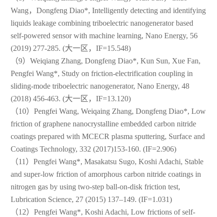
Wang，Dongfeng Diao*, Intelligently detecting and identifying
liquids leakage combining triboelectric nanogenerator based
self-powered sensor with machine learning, Nano Energy, 56
(2019) 277-285. (大一区，IF=15.548)
（9）Weiqiang Zhang, Dongfeng Diao*, Kun Sun, Xue Fan,
Pengfei Wang*, Study on friction-electrification coupling in
sliding-mode triboelectric nanogenerator, Nano Energy, 48
(2018) 456-463. (大一区，IF=13.120)
（10）Pengfei Wang, Weiqaing Zhang, Dongfeng Diao*, Low
friction of graphene nanocrystalline embedded carbon nitride
coatings prepared with MCECR plasma sputtering, Surface and
Coatings Technology, 332 (2017)153-160. (IF=2.906)
（11）Pengfei Wang*, Masakatsu Sugo, Koshi Adachi, Stable
and super-low friction of amorphous carbon nitride coatings in
nitrogen gas by using two-step ball-on-disk friction test,
Lubrication Science, 27 (2015) 137–149. (IF=1.031)
中文
English
（12）Pengfei Wang*, Koshi Adachi, Low frictions of self-