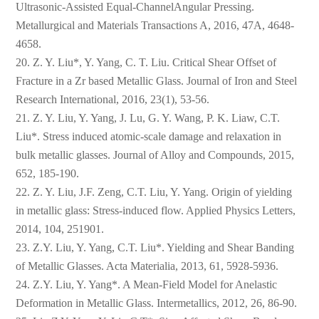
Ultrasonic-Assisted Equal-ChannelAngular Pressing.
Metallurgical and Materials Transactions A, 2016, 47A, 4648-
4658.
20. Z. Y. Liu*, Y. Yang, C. T. Liu. Critical Shear Offset of
Fracture in a Zr based Metallic Glass. Journal of Iron and Steel
Research International, 2016, 23(1), 53-56.
21. Z. Y. Liu, Y. Yang, J. Lu, G. Y. Wang, P. K. Liaw, C.T.
Liu*. Stress induced atomic-scale damage and relaxation in
bulk metallic glasses. Journal of Alloy and Compounds, 2015,
652, 185-190.
22. Z. Y. Liu, J.F. Zeng, C.T. Liu, Y. Yang. Origin of yielding
in metallic glass: Stress-induced flow. Applied Physics Letters,
2014, 104, 251901.
23. Z.Y. Liu, Y. Yang, C.T. Liu*. Yielding and Shear Banding
of Metallic Glasses. Acta Materialia, 2013, 61, 5928-5936.
24. Z.Y. Liu, Y. Yang*. A Mean-Field Model for Anelastic
Deformation in Metallic Glass. Intermetallics, 2012, 26, 86-90.