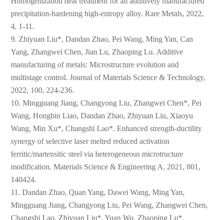
Homogenization heat treatment for an additively manufactured
precipitation-hardening high-entropy alloy. Rare Metals, 2022,
4, 1-11.
9. Zhiyuan Liu*, Dandan Zhao, Pei Wang, Ming Yan, Can
Yang, Zhangwei Chen, Jian Lu, Zhaoping Lu. Additive
manufacturing of metals: Microstructure evolution and
multistage control. Journal of Materials Science & Technology,
2022, 100, 224-236.
中文
English
10. Mingguang Jiang, Changyong Liu, Zhangwei Chen*, Pei
Wang, Hongbin Liao, Dandan Zhao, Zhiyuan Liu, Xiaoyu
Wang, Min Xu*, Changshi Lao*. Enhanced strength-ductility
synergy of selective laser melted reduced activation
ferritic/martensitic steel via heterogeneous microtructure
modification. Materials Science & Engineering A, 2021, 801,
140424.
11. Dandan Zhao, Quan Yang, Dawei Wang, Ming Yan,
Mingguang Jiang, Changyong Liu, Pei Wang, Zhangwei Chen,
Changshi Lao, Zhiyuan Liu*, Yuan Wu, Zhaoping Lu*,