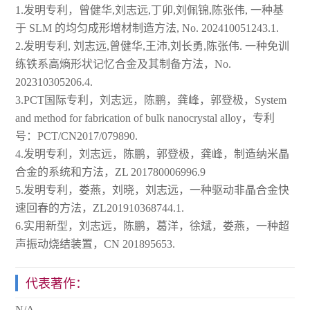
1.发明专利，曾健华,刘志远,丁卯,刘佩锦,陈张伟, 一种基
于 SLM 的均匀成形增材制造方法, No. 202410051243.1.
2.发明专利, 刘志远,曾健华,王沛,刘长勇,陈张伟. 一种免训
练铁系高熵形状记忆合金及其制备方法，No.
202310305206.4.
3.PCT国际专利，刘志远，陈鹏，龚峰，郭登极，System
and method for fabrication of bulk nanocrystal alloy，专利
号：PCT/CN2017/079890.
4.发明专利，刘志远，陈鹏，郭登极，龚峰，制造纳米晶
合金的系统和方法，ZL 201780006996.9
5.发明专利，娄燕，刘晓，刘志远，一种驱动非晶合金快
速回春的方法，ZL201910368744.1.
6.实用新型，刘志远，陈鹏，葛洋，徐斌，娄燕，一种超
声振动烧结装置，CN 201895653.
代表著作：
N/A