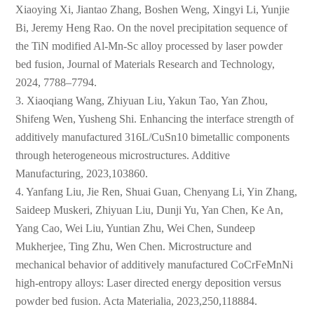
Xiaoying Xi, Jiantao Zhang, Boshen Weng, Xingyi Li, Yunjie
Bi, Jeremy Heng Rao. On the novel precipitation sequence of
the TiN modified Al-Mn-Sc alloy processed by laser powder
bed fusion, Journal of Materials Research and Technology,
2024, 7788–7794.
3. Xiaoqiang Wang, Zhiyuan Liu, Yakun Tao, Yan Zhou,
Shifeng Wen, Yusheng Shi. Enhancing the interface strength of
additively manufactured 316L/CuSn10 bimetallic components
through heterogeneous microstructures. Additive
Manufacturing, 2023,103860.
4. Yanfang Liu, Jie Ren, Shuai Guan, Chenyang Li, Yin Zhang,
Saideep Muskeri, Zhiyuan Liu, Dunji Yu, Yan Chen, Ke An,
Yang Cao, Wei Liu, Yuntian Zhu, Wei Chen, Sundeep
Mukherjee, Ting Zhu, Wen Chen. Microstructure and
mechanical behavior of additively manufactured CoCrFeMnNi
high-entropy alloys: Laser directed energy deposition versus
powder bed fusion. Acta Materialia, 2023,250,118884.