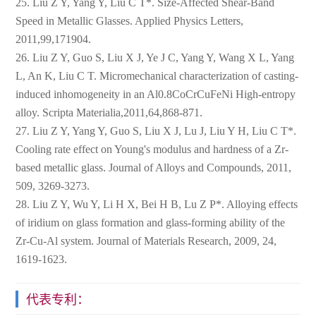
25. Liu Z Y, Yang Y, Liu C T*. Size-Affected Shear-Band
Speed in Metallic Glasses. Applied Physics Letters,
2011,99,171904.
26. Liu Z Y, Guo S, Liu X J, Ye J C, Yang Y, Wang X L, Yang
L, An K, Liu C T. Micromechanical characterization of casting-
induced inhomogeneity in an Al0.8CoCrCuFeNi High-entropy
alloy. Scripta Materialia,2011,64,868-871.
27. Liu Z Y, Yang Y, Guo S, Liu X J, Lu J, Liu Y H, Liu C T*.
Cooling rate effect on Young's modulus and hardness of a Zr-
based metallic glass. Journal of Alloys and Compounds, 2011,
509, 3269-3273.
28. Liu Z Y, Wu Y, Li H X, Bei H B, Lu Z P*. Alloying effects
of iridium on glass formation and glass-forming ability of the
Zr-Cu-Al system. Journal of Materials Research, 2009, 24,
1619-1623.
代表专利：