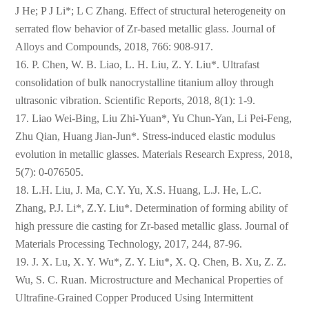
J He; P J Li*; L C Zhang. Effect of structural heterogeneity on
serrated flow behavior of Zr-based metallic glass. Journal of
Alloys and Compounds, 2018, 766: 908-917.
16. P. Chen, W. B. Liao, L. H. Liu, Z. Y. Liu*. Ultrafast
consolidation of bulk nanocrystalline titanium alloy through
ultrasonic vibration. Scientific Reports, 2018, 8(1): 1-9.
17. Liao Wei-Bing, Liu Zhi-Yuan*, Yu Chun-Yan, Li Pei-Feng,
Zhu Qian, Huang Jian-Jun*. Stress-induced elastic modulus
evolution in metallic glasses. Materials Research Express, 2018,
5(7): 0-076505.
18. L.H. Liu, J. Ma, C.Y. Yu, X.S. Huang, L.J. He, L.C.
Zhang, P.J. Li*, Z.Y. Liu*. Determination of forming ability of
high pressure die casting for Zr-based metallic glass. Journal of
Materials Processing Technology, 2017, 244, 87-96.
19. J. X. Lu, X. Y. Wu*, Z. Y. Liu*, X. Q. Chen, B. Xu, Z. Z.
Wu, S. C. Ruan. Microstructure and Mechanical Properties of
Ultrafine-Grained Copper Produced Using Intermittent