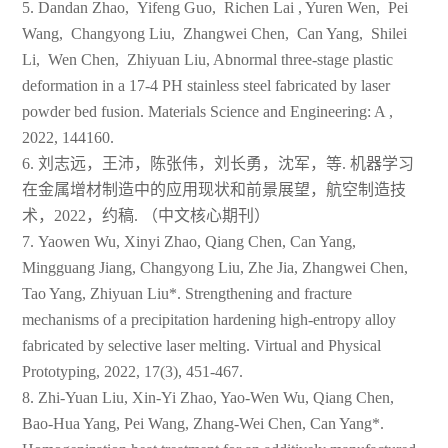
5. Dandan Zhao, Yifeng Guo, Richen Lai , Yuren Wen, Pei
Wang, Changyong Liu, Zhangwei Chen, Can Yang, Shilei
Li, Wen Chen, Zhiyuan Liu, Abnormal three-stage plastic
deformation in a 17-4 PH stainless steel fabricated by laser
powder bed fusion. Materials Science and Engineering: A ,
2022, 144160.
6. 刘志远，王沛，陈张伟，刘长勇，沈军，等. 机器学习
在金属增材制造中的应用现状和前景展望，航空制造技
术，2022，约稿. （中文核心期刊）
7. Yaowen Wu, Xinyi Zhao, Qiang Chen, Can Yang,
Mingguang Jiang, Changyong Liu, Zhe Jia, Zhangwei Chen,
Tao Yang, Zhiyuan Liu*. Strengthening and fracture
mechanisms of a precipitation hardening high-entropy alloy
fabricated by selective laser melting. Virtual and Physical
Prototyping, 2022, 17(3), 451-467.
8. Zhi-Yuan Liu, Xin-Yi Zhao, Yao-Wen Wu, Qiang Chen,
Bao-Hua Yang, Pei Wang, Zhang-Wei Chen, Can Yang*.