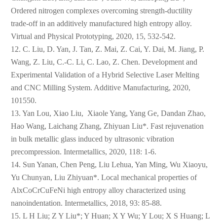
Ordered nitrogen complexes overcoming strength-ductility
trade-off in an additively manufactured high entropy alloy.
Virtual and Physical Prototyping, 2020, 15, 532-542.
12. C. Liu, D. Yan, J. Tan, Z. Mai, Z. Cai, Y. Dai, M. Jiang, P.
Wang, Z. Liu, C.-C. Li, C. Lao, Z. Chen. Development and
Experimental Validation of a Hybrid Selective Laser Melting
and CNC Milling System. Additive Manufacturing, 2020,
101550.
13. Yan Lou, Xiao Liu, Xiaole Yang, Yang Ge, Dandan Zhao,
Hao Wang, Laichang Zhang, Zhiyuan Liu*. Fast rejuvenation
in bulk metallic glass induced by ultrasonic vibration
precompression. Intermetallics, 2020, 118: 1-6.
14. Sun Yanan, Chen Peng, Liu Lehua, Yan Ming, Wu Xiaoyu,
Yu Chunyan, Liu Zhiyuan*. Local mechanical properties of
AlxCoCrCuFeNi high entropy alloy characterized using
nanoindentation. Intermetallics, 2018, 93: 85-88.
15. L H Liu; Z Y Liu*; Y Huan; X Y Wu; Y Lou; X S Huang; L