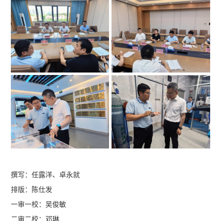
撰写：任露洋、卓永就
排版：陈仕发
一审一校：吴俊敏
二审二校：邓琳