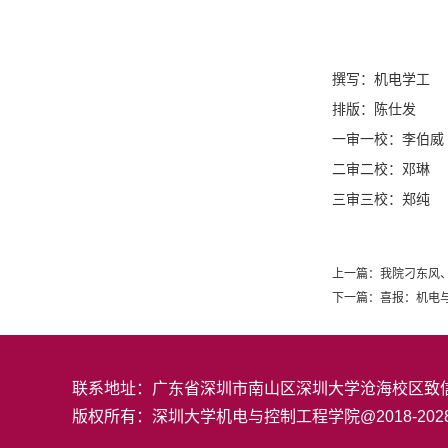
撰写：机电学工
排版：陈仕发
一审一校：李伯威
二审二校：邓琳
三审三校：郑纯
上一篇：
我院刁东风
下一篇：
喜报：机电
联系地址：广东省深圳市南山区深圳大学沧海校区致信楼S6
版权所有：深圳大学机电与控制工程学院@2018-202