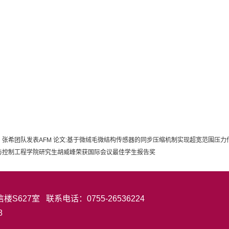
、张希团队发表AFM 论文:基于微绒毛微结构传感器的同步压缩机制实现超宽范围压力
与控制工程学院研究生胡威峰荣获国际会议最佳学生报告奖
27室 联系电话：0755-26536224
8